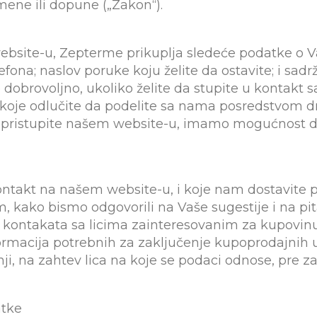
mene ili dopune („Zakon“).
bsite-u, Zepterme prikuplja sledeće podatke o V
efona; naslov poruke koju želite da ostavite; i sad
dobrovoljno, ukoliko želite da stupite u kontakt 
 koje odlučite da podelite sa nama posredstvom 
a pristupite našem website-u, imamo mogućnost 
ntakt na našem website-u, i koje nam dostavite 
, kako bismo odgovorili na Vaše sugestije i na pi
a kontakata sa licima zainteresovanim za kupovin
ormacija potrebnih za zaključenje kupoprodajnih 
i, na zahtev lica na koje se podaci odnose, pre z
atke