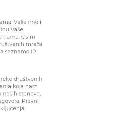
ama: Vaše ime i
ržinu Vaše
sa nama. Osim
društvenih mreža
da saznamo IP
preko društvenih
tanja koja nam
u naših stanova,
ugovora. Pravni
aključenja