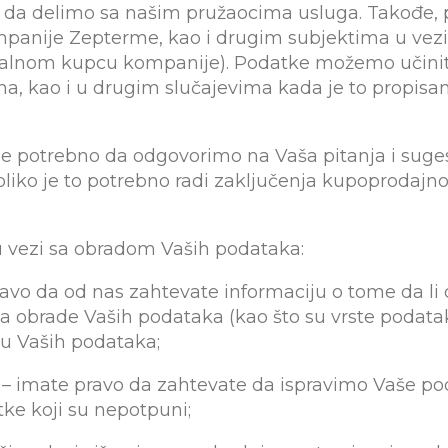
 da delimo sa našim pružaocima usluga. Takođe
anije Zepterme, kao i drugim subjektima u vezi
alnom kupcu kompanije). Podatke možemo učini
na, kao i u drugim slučajevima kada je to propis
e potrebno da odgovorimo na Vaša pitanja i sugest
iko je to potrebno radi zaključenja kupoprodajno
 vezi sa obradom Vaših podataka:
avo da od nas zahtevate informaciju o tome da l
a obrade Vaših podataka (kao što su vrste podatak
iju Vaših podataka;
 – imate pravo da zahtevate da ispravimo Vaše po
ke koji su nepotpuni;