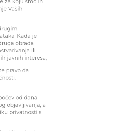
he za koju smo ih
nje Vaših
 drugim
ataka. Kada je
druga obrada
tvarivanja ili
ih javnih interesa;
te pravo da
nosti.
e počev od dana
g objavljivanja, a
ku privatnosti s