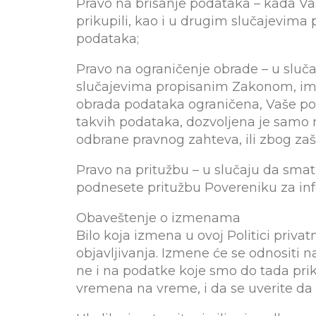
Pravo na brisanje podataka – kada Vaš
prikupili, kao i u drugim slučajevima
podataka;
Pravo na ograničenje obrade – u sluč
slučajevima propisanim Zakonom, imat
obrada podataka ograničena, Vaše p
takvih podataka, dozvoljena je samo na
odbrane pravnog zahteva, ili zbog zašti
Pravo na pritužbu – u slučaju da sma
podnesete pritužbu Povereniku za info
Obaveštenje o izmenama
Bilo koja izmena u ovoj Politici priv
objavljivanja. Izmene će se odnositi 
ne i na podatke koje smo do tada priku
vremena na vreme, i da se uverite d