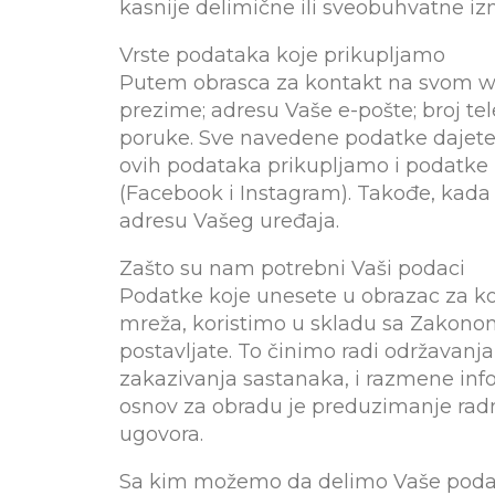
kasnije delimične ili sveobuhvatne iz
Vrste podataka koje prikupljamo
Putem obrasca za kontakt na svom we
prezime; adresu Vaše e-pošte; broj tel
poruke. Sve navedene podatke dajete 
ovih podataka prikupljamo i podatke
(Facebook i Instagram). Takođe, kad
adresu Vašeg uređaja.
Zašto su nam potrebni Vaši podaci
Podatke koje unesete u obrazac za ko
mreža, koristimo u skladu sa Zakonom
postavljate. To činimo radi održavanj
zakazivanja sastanaka, i razmene inf
osnov za obradu je preduzimanje radnj
ugovora.
Sa kim možemo da delimo Vaše pod