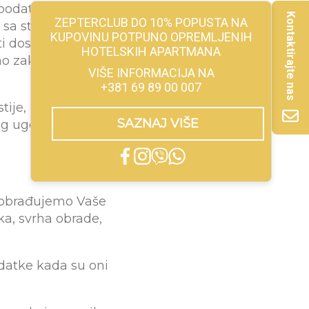
, podatke možemo
Kontaktirajte nas
ZEPTERCLUB DO 10% POPUSTA NA
 sa statusnim
KUPOVINU POTPUNO OPREMLJENIH
ti dostupnim na
HOTELSKIH APARTMANA
ano zakonom.
VIŠE INFORMACIJA NA
+381 69 89 00 007
ije, kao i da
SAZNAJ VIŠE
g ugovora.
i obrađujemo Vaše
a, svrha obrade,
datke kada su oni