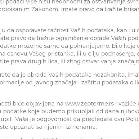
i podaci više nisu neophodni za ostvarivanje svr
 propisanim Zakonom, imate pravo da tražite brisa
aju da osporavate tačnost Vaših podataka, kao i u
e pravo da tražite ograničenje obrade Vaših pod
odatke možemo samo da pohranjujemo. Bilo koja 
 osnovu Vašeg pristanka, ili u cilju podnošenja, os
te prava drugih lica, ili zbog ostvarivanja značajn
trate da je obrada Vaših podataka nezakonita, ima
rmacije od javnog značaja i zaštitu podataka o lič
atnosti biće objavljena na www.zepterme.rs i važić
na podatke koje budemo prikupljali od dana njihovo
pili. Vaša je odgovornost da pregledate ovu Politi
a ste upoznati sa njenim izmenama.