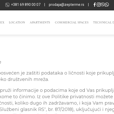
+381 69 890 00 07
|
prodaja@zepterme.rs
|
LEX
LOCATION
APARTMENTS
COMMERCIAL SPACES
TECHNICAL D
e
posvećen je zaštiti podataka o ličnosti koje prikupl
eko društvenih mreža.
m pruži informacije o podacima koje od Vas prikuplj
me to činimo. Iz ove Politike privatnosti možete 
osti, koliko dugo ih zadržavamo, i koja Vam pra
Službeni glasnik RS“, br. 87/2018), uključujući i n