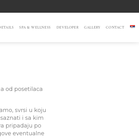
ETAILS
SPA & WELLNESS
DEVELOPER
GALLERY
CONTACT
ja od posetilaca
amo, svrsi u koju
saznati i sa kim
va pripadaju po
jegove eventualne