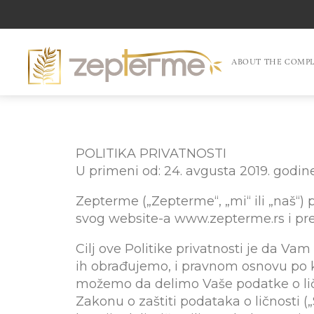
ABOUT THE COMP
POLITIKA PRIVATNOSTI
U primeni od: 24. avgusta 2019. godin
Zepterme („Zepterme“, „mi“ ili „naš“) 
svog website-a www.zepterme.rs i pr
Cilj ove Politike privatnosti je da Va
ih obrađujemo, i pravnom osnovu po ko
možemo da delimo Vaše podatke o ličn
Zakonu o zaštiti podataka o ličnosti („