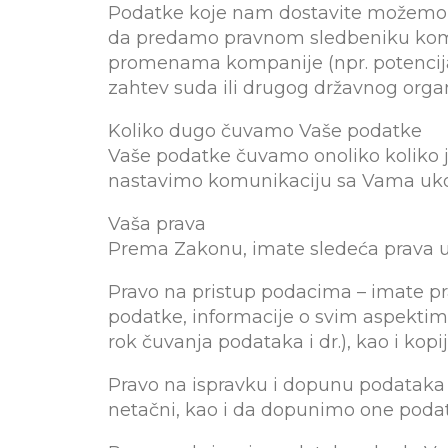
Podatke koje nam dostavite možemo
da predamo pravnom sledbeniku komp
promenama kompanije (npr. potencij
zahtev suda ili drugog državnog orga
Koliko dugo čuvamo Vaše podatke
Vaše podatke čuvamo onoliko koliko j
nastavimo komunikaciju sa Vama ukol
Vaša prava
Prema Zakonu, imate sledeća prava u
Pravo na pristup podacima – imate pr
podatke, informacije o svim aspektim
rok čuvanja podataka i dr.), kao i kop
Pravo na ispravku i dopunu podataka
netačni, kao i da dopunimo one podat