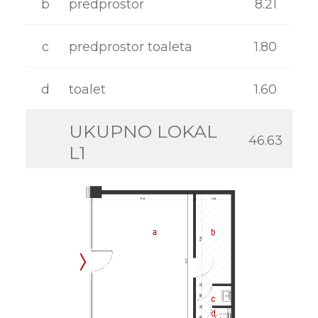
b
predprostor
8.21
KONTAKT
c
predprostor toaleta
1.80
d
toalet
1.60
UKUPNO LOKAL
46.63
L1