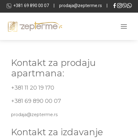
+381 69 890 00 07
|
prodaja@zepterme.rs
|
O KOMPLEKSU
Kontakt za prodaju
LOKACIJA
apartmana:
APARTMANI
+381 11 20 19 170
LOKALI
+381 69 890 00 07
TEHNIČKA SPECIFIKACIJA
SPA & WELLNESS
prodaja@zepterme.rs
INVESTITOR
Kontakt za izdavanje
GALERIJA