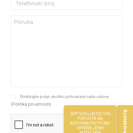
Štriklirajte polje ukoliko prihvatate naše uslove
Politika privatnosti
(
)
Kontaktirajte nas
ZEPTERCLUB DO 10%
POPUSTA NA
KUPOVINU POTPUNO
OPREMLJENIH
HOTELSKIH