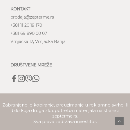
KONTAKT
prodaja@zepterme.rs
+381 11 20 19 170
+381 69 890 00 07
Vrnjačka 12,
Vrnjačka Banja
DRUŠTVENE MREŽE
Zabranjeno je kopiranje, preuzimanje u reklamne svrhe ili
bilo koja druga zloupotreba materijala na stranici
.
zepterme.rs
Sva prava zadržava investitor.