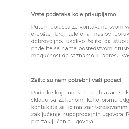
Vrste podataka koje prikupljamo
Putem obrasca za kontakt na svom we
e-pošte; broj telefona; naslov por
dobrovoljno, ukoliko želite da stu
podelite sa nama posredstvom društ
mogućnost da saznamo IP adresu Vaš
Zašto su nam potrebni Vaši podaci
Podatke koje unesete u obrazac za k
skladu sa Zakonom, kako bismo odgov
kontakata sa licima zainteresovanim 
zaključenje kupoprodajnih ugovora. P
pre zaključenja ugovora.