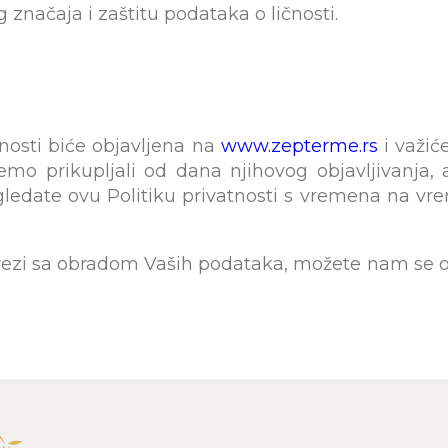
značaja i zaštitu podataka o ličnosti.
tnosti biće objavljena na
www.zepterme.rs
i važić
emo prikupljali od dana njihovog objavljivanja,
gledate ovu Politiku privatnosti s vremena na vre
vezi sa obradom Vaših podataka, možete nam se obrat