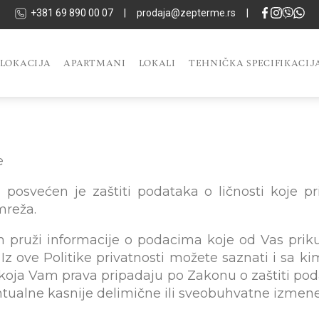
+381 69 890 00 07
|
prodaja@zepterme.rs
|
LOKACIJA
APARTMANI
LOKALI
TEHNIČKA SPECIFIKACIJ
e
) posvećen je zaštiti podataka o ličnosti koje p
mreža.
am pruži informacije o podacima koje od Vas prik
z ove Politike privatnosti možete saznati i sa
 koja Vam prava pripadaju po Zakonu o zaštiti poda
entualne kasnije delimične ili sveobuhvatne izmene