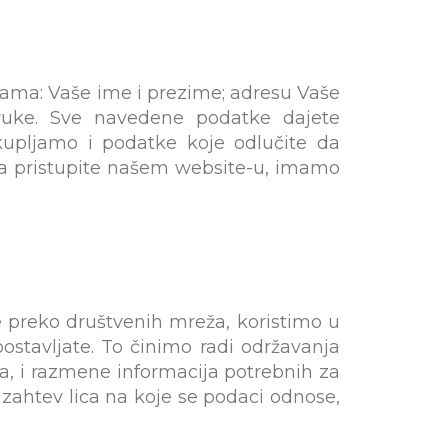
ama: Vaše ime i prezime; adresu Vaše
poruke. Sve navedene podatke dajete
kupljamo i podatke koje odlučite da
a pristupite našem website-u, imamo
 preko društvenih mreža, koristimo u
stavljate. To činimo radi održavanja
a, i razmene informacija potrebnih za
zahtev lica na koje se podaci odnose,