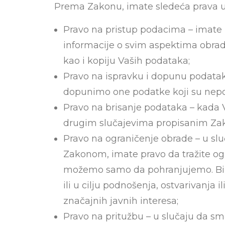
Prema Zakonu, imate sledeća prava u
Pravo na pristup podacima – imate 
informacije o svim aspektima obrade
kao i kopiju Vaših podataka;
Pravo na ispravku i dopunu podatak
dopunimo one podatke koji su nepo
Pravo na brisanje podataka – kada V
drugim slučajevima propisanim Zako
Pravo na ograničenje obrade – u sl
Zakonom, imate pravo da tražite o
možemo samo da pohranjujemo. Bilo
ili u cilju podnošenja, ostvarivanja i
značajnih javnih interesa;
Pravo na pritužbu – u slučaju da s