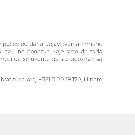
e počev od dana objavljivanja. Izmene
 a ne i na podatke koje smo do tada
me, i da se uverite da ste upoznati sa
iti na broj +381 11 20 19 170, ili nam