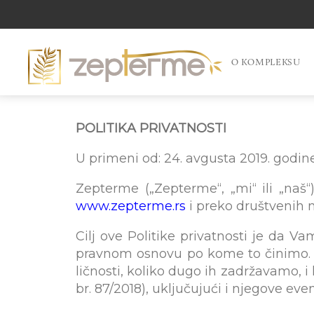
O KOMPLEKSU
POLITIKA PRIVATNOSTI
U primeni od: 24. avgusta 2019. godin
Zepterme („Zepterme“, „mi“ ili „naš“
www.zepterme.rs
i preko društvenih 
Cilj ove Politike privatnosti je da V
pravnom osnovu po kome to činimo. I
ličnosti, koliko dugo ih zadržavamo, i
br. 87/2018), uključujući i njegove ev