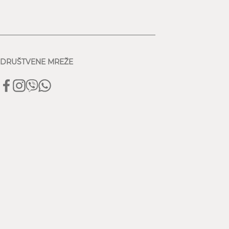
DRUŠTVENE MREŽE