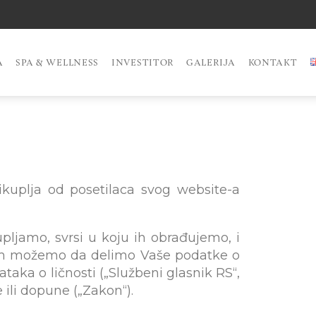
A
SPA & WELLNESS
INVESTITOR
GALERIJA
KONTAKT
rikuplja od posetilaca svog website-a
upljamo, svrsi u koju ih obrađujemo, i
 kim možemo da delimo Vaše podatke o
taka o ličnosti („Službeni glasnik RS“,
 ili dopune („Zakon“).