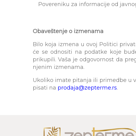
Povereniku za informacije od javnog 
Obaveštenje o izmenama
Bilo koja izmena u ovoj Politici priva
će se odnositi na podatke koje bud
prikupili. Vaša je odgovornost da pre
njenim izmenama.
Ukoliko imate pitanja ili primedbe u 
pisati na
prodaja@zepterme.rs
.