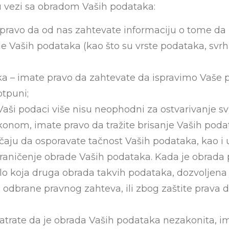
 vezi sa obradom Vaših podataka:
pravo da od nas zahtevate informaciju o tome da
 Vaših podataka (kao što su vrste podataka, svrha
a – imate pravo da zahtevate da ispravimo Vaše p
tpuni;
aši podaci više nisu neophodni za ostvarivanje svrh
nom, imate pravo da tražite brisanje Vaših poda
učaju da osporavate tačnost Vaših podataka, kao 
graničenje obrade Vaših podataka. Kada je obrada
 koja druga obrada takvih podataka, dozvoljena 
li odbrane pravnog zahteva, ili zbog zaštite prava d
matrate da je obrada Vaših podataka nezakonita, 