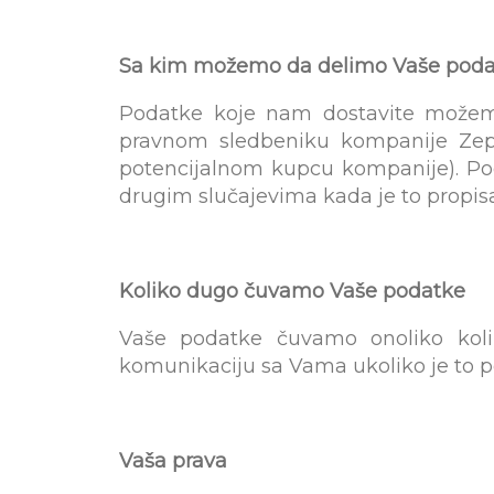
Sa kim možemo da delimo Vaše pod
Podatke koje nam dostavite može
pravnom sledbeniku kompanije Zep
potencijalnom kupcu kompanije). Po
drugim slučajevima kada je to propi
Koliko dugo čuvamo Vaše podatke
Vaše podatke čuvamo onoliko koli
komunikaciju sa Vama ukoliko je to p
Vaša prava