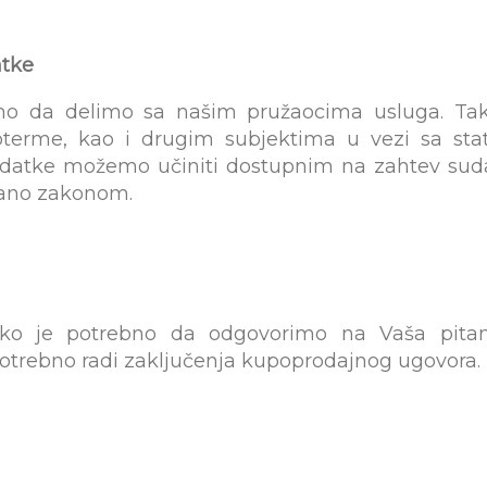
atke
mo da delimo sa našim pružaocima usluga. T
terme, kao i drugim subjektima u vezi sa st
datke možemo učiniti dostupnim na zahtev suda 
sano zakonom.
ko je potrebno da odgovorimo na Vaša pitanj
otrebno radi zaključenja kupoprodajnog ugovora.