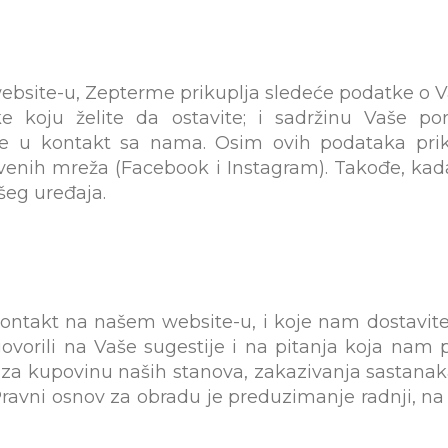
bsite-u, Zepterme prikuplja sledeće podatke o V
uke koju želite da ostavite; i sadržinu Vaše 
pite u kontakt sa nama. Osim ovih podataka pri
venih mreža (Facebook i Instagram). Takođe, kad
eg uređaja.
ontakt na našem website-u, i koje nam dostavite
orili na Vaše sugestije i na pitanja koja nam po
za kupovinu naših stanova, zakazivanja sastanak
ravni osnov za obradu je preduzimanje radnji, na 