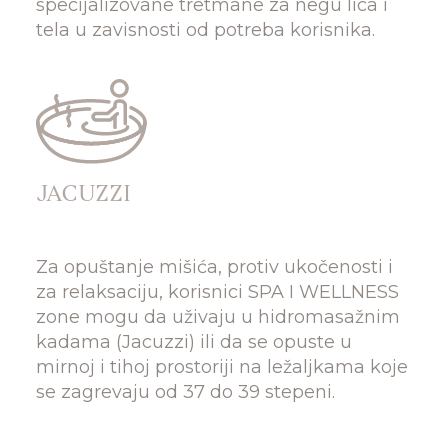
specijalizovane tretmane za negu lica i
tela u zavisnosti od potreba korisnika.
JACUZZI
Za opuštanje mišića, protiv ukočenosti i
za relaksaciju, korisnici SPA I WELLNESS
zone mogu da uživaju u hidromasažnim
kadama (Jacuzzi) ili da se opuste u
mirnoj i tihoj prostoriji na ležaljkama koje
se zagrevaju od 37 do 39 stepeni.