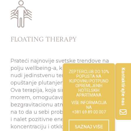
FLOATING THERAPY
Prateći najnovije svetske trendove na
polju wellbeing-a, kompleks „Zepterme“
Kontaktirajte nas
ZEPTERCLUB DO 10%
nudi jedinstvenu terapiju kod nas,
POPUSTA NA
KUPOVINU POTPUNO
opuštanje plutanjem (floating therapy).
OPREMLJENIH
Ova terapija, koja simulira plutanje
HOTELSKIH
APARTMANA
morem, omogućava ulazak u toplu
VIŠE INFORMACIJA
bezgravitacionu atmosferu, koja deluje
NA
na to da u sebi probudimo osećanje mira
+381 69 89 00 007
i nalet pozitivne energije, poboljšamo
koncentraciju i otklonimo toksine iz
SAZNAJ VIŠE