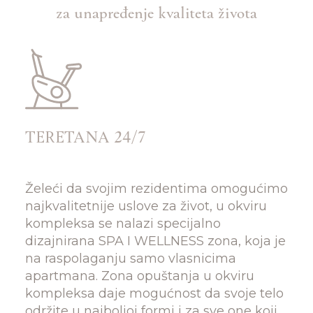
za unapređenje kvaliteta života
TERETANA 24/7
Želeći da svojim rezidentima omogućimo
najkvalitetnije uslove za život, u okviru
kompleksa se nalazi specijalno
dizajnirana SPA I WELLNESS zona, koja je
na raspolaganju samo vlasnicima
apartmana. Zona opuštanja u okviru
kompleksa daje mogućnost da svoje telo
održite u najboljoj formi i za sve one koji