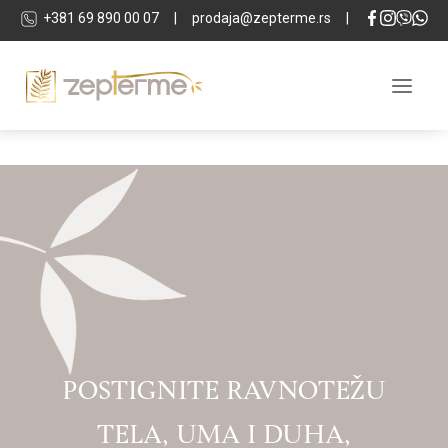
+381 69 890 00 07
|
prodaja@zepterme.rs
|
O KOMPLEKSU
LOKACIJA
APARTMANI
LOKALI
TEHNIČKA SPECIFIKACIJA
SPA & WELLNESS
POSTIGNITE RAVNOTEŽU
INVESTITOR
TELA, UMA I DUHA,
GALERIJA