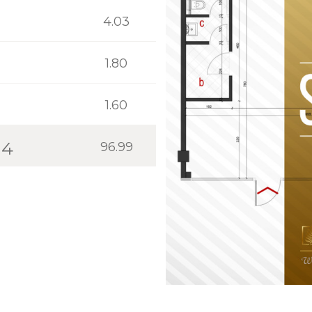
4.03
1.80
1.60
14
96.99