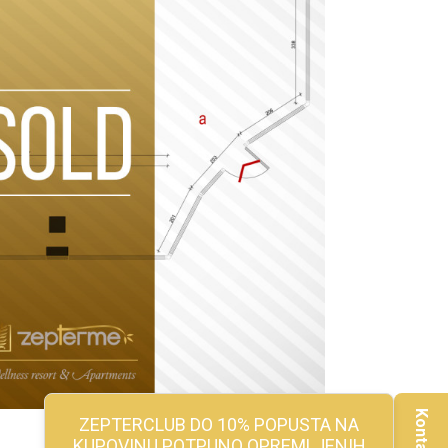
ZEPTERCLUB DO 10% POPUSTA NA
KUPOVINU POTPUNO OPREMLJENIH