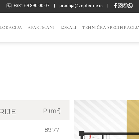
+381 69 890 00 07
|
prodaja@zepterme.rs
|
LOKACIJA
APARTMANI
LOKALI
TEHNIČKA SPECIFIKACIJ
2
RIJE
P (m
)
89.77