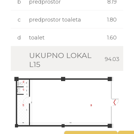
b
predprostor
8.19
KONTAKT
c
predprostor toaleta
1.80
d
toalet
1.60
UKUPNO LOKAL
94.03
L15