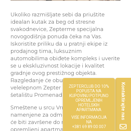
KONTAKT
Ukoliko razmišljate sebi da priuštite
idealan kutak za beg od stresne
svakodnevice, Zepterme specijalna
novogodišnja ponuda čeka na Vas.
Iskoristite priliku da u pratnji ekipe iz
prodajnog tima, luksuznim
automobilima obiđete kompleks i uverite
se u ekskluzivnost lokacije i kvalitet
gradnje ovog prestižnog objekta.
Razgledanje će obuhvatati i predah u
Kontaktirajte nas
ZEPTERCLUB DO 10%
velelepnom Zepter hotelu, na poznatom
POPUSTA NA
šetalištu Promenada.
KUPOVINU POTPUNO
OPREMLJENIH
HOTELSKIH
Smeštene u srcu Vrnjačke banje,
APARTMANA
namenjene za odmor i užitak, Zepterme
VIŠE INFORMACIJA
će biti završene do maja 2022. Potpuno
NA
+381 69 89 00 007
opremljeni apartmani, koje krase