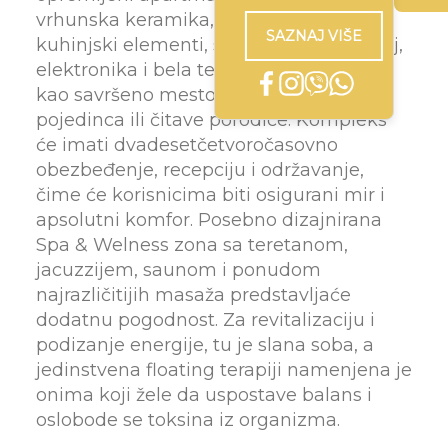
vrhunska keramika, parket, stolarija,
SAZNAJ VIŠE
kuhinjski elementi, sofisticiran nameštaj,
elektronika i bela tehnika, osmišljeni su
kao savršeno mesto za relaksaciju
pojedinca ili čitave porodice. Kompleks
će imati dvadesetčetvoročasovno
obezbeđenje, recepciju i održavanje,
čime će korisnicima biti osigurani mir i
apsolutni komfor. Posebno dizajnirana
Spa & Welness zona sa teretanom,
jacuzzijem, saunom i ponudom
najrazličitijih masaža predstavljaće
dodatnu pogodnost. Za revitalizaciju i
podizanje energije, tu je slana soba, a
jedinstvena floating terapiji namenjena je
onima koji žele da uspostave balans i
oslobode se toksina iz organizma.