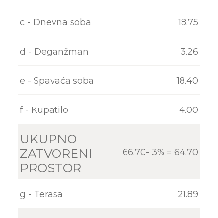
KONTAKT
c - Dnevna soba
18.75
d - Deganžman
3.26
e - Spavaća soba
18.40
f - Kupatilo
4.00
UKUPNO
ZATVORENI
66.70- 3% = 64.70
PROSTOR
g - Terasa
21.89