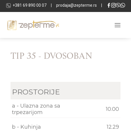
+381 69 890 00 07
|
prodaja@zepterme.rs
|
TIP 35 - DVOSOBAN
O KOMPLEKSU
LOKACIJA
APARTMANI
LOKALI
PROSTORIJE
TEHNIČKA SPECIFIKACIJA
a - Ulazna zona sa
SPA & WELLNESS
10.00
trpezarijom
INVESTITOR
b - Kuhinja
12.29
GALERIJA