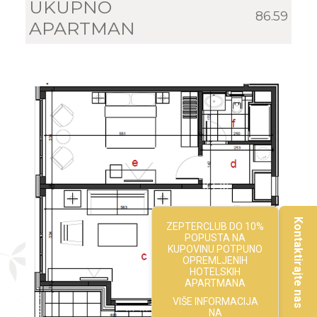
UKUPNO
86.59
APARTMAN
Kontaktirajte nas
ZEPTERCLUB DO 10%
POPUSTA NA
KUPOVINU POTPUNO
OPREMLJENIH
HOTELSKIH
APARTMANA
VIŠE INFORMACIJA
NA