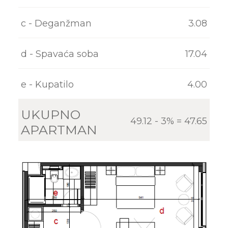
KONTAKT
c - Deganžman
3.08
d - Spavaća soba
17.04
e - Kupatilo
4.00
UKUPNO
49.12 - 3% = 47.65
APARTMAN