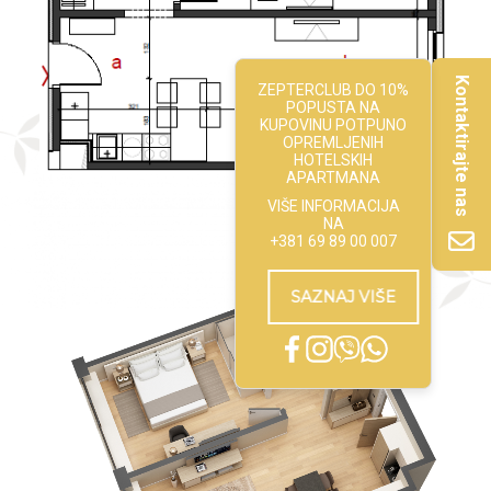
Kontaktirajte nas
ZEPTERCLUB DO 10%
POPUSTA NA
KUPOVINU POTPUNO
OPREMLJENIH
HOTELSKIH
APARTMANA
VIŠE INFORMACIJA
NA
+381 69 89 00 007
SAZNAJ VIŠE