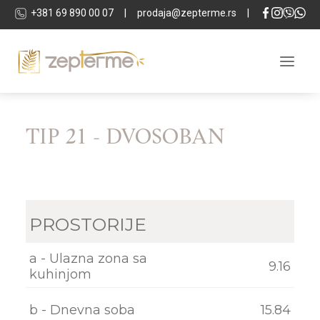
+381 69 890 00 07
|
prodaja@zepterme.rs
|
TIP 21 - DVOSOBAN
O KOMPLEKSU
LOKACIJA
APARTMANI
LOKALI
PROSTORIJE
TEHNIČKA SPECIFIKACIJA
a - Ulazna zona sa
SPA & WELLNESS
9.16
kuhinjom
INVESTITOR
b - Dnevna soba
15.84
GALERIJA