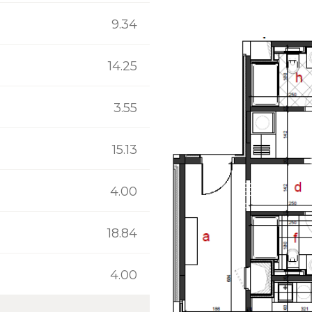
9.34
14.25
3.55
15.13
4.00
18.84
4.00