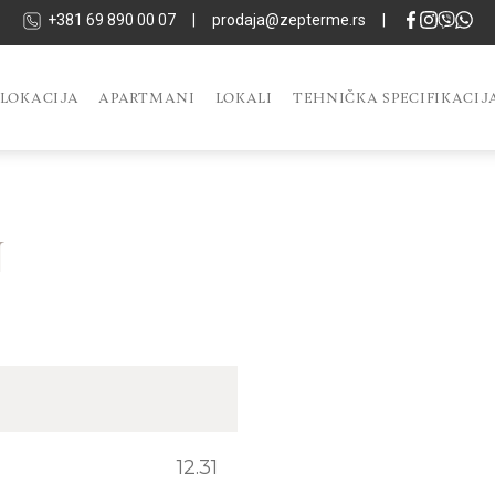
+381 69 890 00 07
|
prodaja@zepterme.rs
|
LOKACIJA
APARTMANI
LOKALI
TEHNIČKA SPECIFIKACIJ
N
12.31