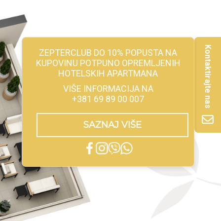
Kontaktirajte nas
ZEPTERCLUB DO 10% POPUSTA NA
KUPOVINU POTPUNO OPREMLJENIH
HOTELSKIH APARTMANA
VIŠE INFORMACIJA NA
+381 69 89 00 007
SAZNAJ VIŠE