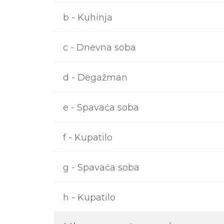
b - Kuhinja
c - Dnevna soba
d - Degažman
e - Spavaća soba
f - Kupatilo
g - Spavaća soba
h - Kupatilo