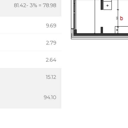
81.42- 3% = 78.98
9.69
2.79
2.64
15.12
94.10