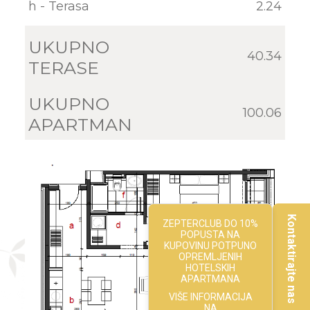
h - Terasa
2.24
UKUPNO
40.34
TERASE
UKUPNO
100.06
APARTMAN
Kontaktirajte nas
ZEPTERCLUB DO 10%
POPUSTA NA
KUPOVINU POTPUNO
OPREMLJENIH
HOTELSKIH
APARTMANA
VIŠE INFORMACIJA
NA