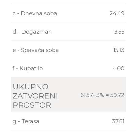
KONTAKT
c - Dnevna soba
24.49
d - Degažman
3.55
e - Spavaća soba
15.13
f - Kupatilo
4.00
UKUPNO
ZATVORENI
61.57- 3% = 59.72
PROSTOR
g - Terasa
37.81