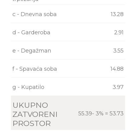
KONTAKT
c - Dnevna soba
13.28
d - Garderoba
2.91
e - Degažman
3.55
f - Spavaća soba
14.88
g - Kupatilo
3.97
UKUPNO
ZATVORENI
55.39- 3% = 53.73
PROSTOR