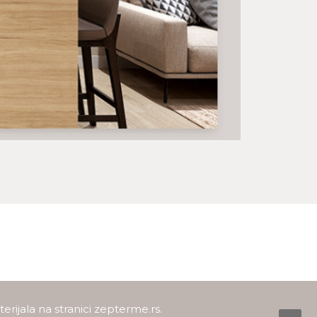
rijala na stranici
zepterme.rs
.