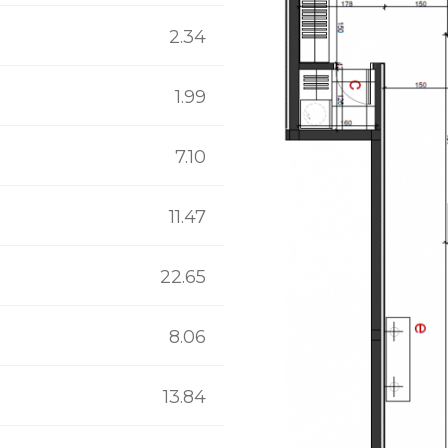
2.34
1.99
7.10
11.47
22.65
8.06
13.84