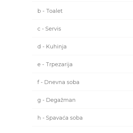
b - Toalet
c - Servis
d - Kuhinja
e - Trpezarija
f - Dnevna soba
g - Degažman
h - Spavaća soba