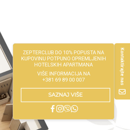
Kontaktirajte nas
ZEPTERCLUB DO 10% POPUSTA NA
KUPOVINU POTPUNO OPREMLJENIH
HOTELSKIH APARTMANA
VIŠE INFORMACIJA NA
+381 69 89 00 007
SAZNAJ VIŠE