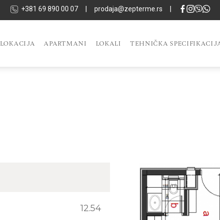
+381 69 890 00 07
|
prodaja@zepterme.rs
|
LOKACIJA
APARTMANI
LOKALI
TEHNIČKA SPECIFIKACIJ
12.54