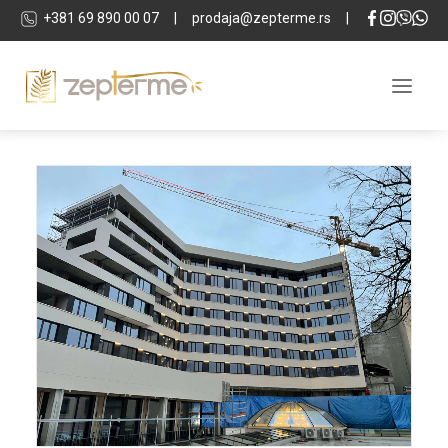
+381 69 890 00 07
|
prodaja@zepterme.rs
|
O KOMPLEKSU
LOKACIJA
APARTMANI
LOKALI
TEHNIČKA SPECIFIKACIJA
SPA & WELLNESS
INVESTITOR
GALERIJA