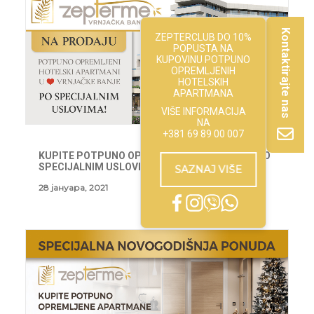
Kontaktirajte nas
ZEPTERCLUB DO 10%
POPUSTA NA
KUPOVINU POTPUNO
OPREMLJENIH
HOTELSKIH
APARTMANA
VIŠE INFORMACIJA
NA
+381 69 89 00 007
KUPITE POTPUNO OPREMLJENE APARTMANE PO
SPECIJALNIM USLOVIMA
SAZNAJ VIŠE
28 јануара, 2021